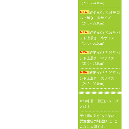
（21.0～24.0cm）
足守 AMS 7101 甲ゴ
ム上履き 大サイズ
（24.5～29.0cm）
足守 AMS 7102 甲バ
ンド上履き 小サイズ
（14.0～20.5cm）
足守 AMS 7102 甲バ
ンド上履き 中サイズ
（21.0～24.0cm）
足守 AMS 7102 甲バ
ンド上履き 大サイズ
（24.5～29.0cm）
JES(呼吸・吸圧)シューズ
とは？
子供達の足があぶない！
児童生徒の靴選びは、こ
んなに大切です。