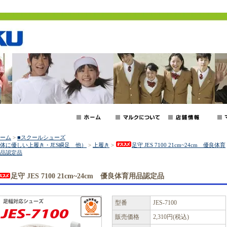
ーム
>
■スクールシューズ
体に優しい上履き・JES瞬足 他）
>
上履き
>
足守 JES 7100 21cm~24cm 優良体育
品認定品
足守 JES 7100 21cm~24cm 優良体育用品認定品
型番
JES-7100
販売価格
2,310円(税込)