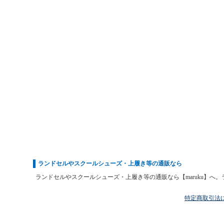
ランドセルやスクールシューズ・上履き等の通販なら
ランドセル
や
スクールシューズ
・
上履き
等の通販なら【maruku】へ
特定商取引法