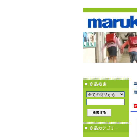
ホ
（
用