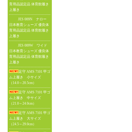
育用品認定品 体育館履き
上履き
JES 009N ナロー
日本教育シューズ 優良体
育用品認定品 体育館履き
上履き
JES 009W ワイド
日本教育シューズ 優良体
育用品認定品 体育館履き
上履き
足守 AMS 7101 甲ゴ
ム上履き 小サイズ
（14.0～20.5cm）
足守 AMS 7101 甲ゴ
ム上履き 中サイズ
（21.0～24.0cm）
足守 AMS 7101 甲ゴ
ム上履き 大サイズ
（24.5～29.0cm）