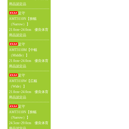
用品認定品
足守
AMT3110N【狭幅
（Narrow）】
21.0cm~24.0cm 優良体育
用品認定品
足守
AMT3110M【中幅
（Middle）】
21.0cm~24.0cm 優良体育
用品認定品
足守
AMT3110W【広幅
（Wide）】
21.0cm~24.0cm 優良体育
用品認定品
足守
AMT3110N【狭幅
（Narrow）】
24.5cm~29.0cm 優良体育
用品認定品